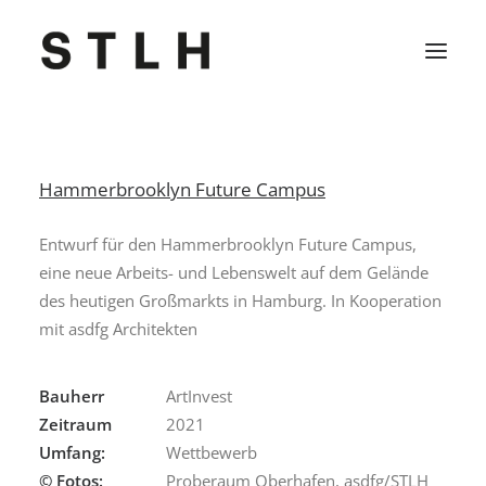
Projekte
Hammerbrooklyn Future Campus
Büro
Entwurf für den Hammerbrooklyn Future Campus,
Kontakt
eine neue Arbeits- und Lebenswelt auf dem Gelände
des heutigen Großmarkts in Hamburg. In Kooperation
Jobs
mit asdfg Architekten
Bauherr
ArtInvest
Zeitraum
2021
Umfang:
Wettbewerb
© Fotos:
Proberaum Oberhafen, asdfg/STLH