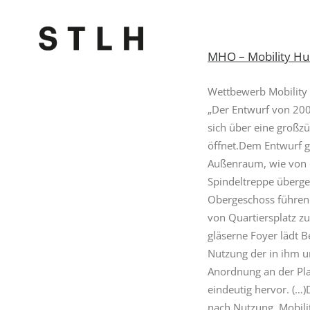
MHO – Mobility Hu
Wettbewerb Mobility 
„Der Entwurf von 2001
sich über eine großz
öffnet.Dem Entwurf ge
Außenraum, wie von de
Spindeltreppe übergeh
Obergeschoss führend
von Quartiersplatz zu
gläserne Foyer lädt 
Nutzung der in ihm u
Anordnung an der Pla
eindeutig hervor. (…)
nach Nutzung. Mobili