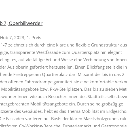
b 7, Oberbillwerder
Hub 7, 2023, 1. Preis
-7 zeichnet sich durch eine klare und flexible Grundstruktur aus
ügige, transparente Westfassade zum Quartiersplatz hin elegant
lingt es, auf vielfältige Art und Weise eine Verbindung von Innen
r Ausloberin gefordert herzustellen. Einen Blickfang stellt die in
ende Freitreppe am Quartierplatz dar. Mitsamt der bis in das 2.
en offenen Fahrradrampe garantiert sie eine komfortable Verk
 Mobilitätsangebote bzw. Pkw-Stellplätzen. Das bis zu sieben Met
Bewohner:innen wie auch Besucher:innen des Stadtteils selbstbew
ntergebrachten Mobilitätsangebote ein. Durch seine großzügige
tzseite des Gebäudes, hebt es das Thema Mobilität im Erdgescho
Die Fassaden variieren auf Basis der klaren Massivholzgrundstrukt
tätsfoyer, Co-Working-Bereiche, Drogeriemarkt und Gastronomie