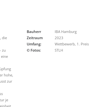
Bauherr
IBA Hamburg
, die
Zeitraum
2023
Umfang:
Wettbewerb, 1. Preis
- zu
© Fotos:
STLH
 eine
nüpfung
er hohe,
usst zur
ss
ur je
einheit