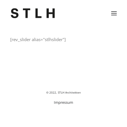
[rev_slider alias="stlhslider"]
Projekte
Büro
Kontakt
Jobs
© 2022, STLH Architekten
Impressum