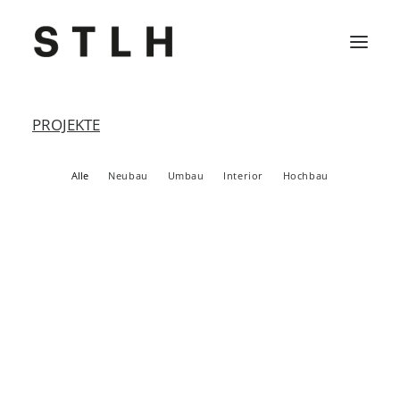
PROJEKTE
Projekte
Alle
Neubau
Umbau
Interior
Hochbau
Büro
Kontakt
Jobs